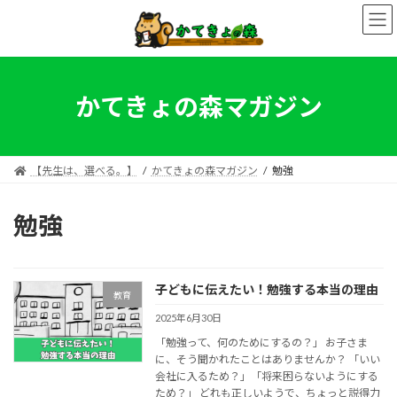
コ
ナ
ン
ビ
テ
ゲ
ン
ー
ツ
シ
へ
ョ
かてきょの森マガジン
ス
ン
キ
に
ッ
移
プ
動
【先生は、選べる。】
かてきょの森マガジン
勉強
勉強
子どもに伝えたい！勉強する本当の理由
教育
2025年6月30日
「勉強って、何のためにするの？」 お子さま
に、そう聞かれたことはありませんか？ 「いい
会社に入るため？」「将来困らないようにする
ため？」 どれも正しいようで、ちょっと説得力