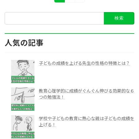
定
定
稿
ペ
ペ
検
ー
ー
ナ
索:
ジ
ジ
ビ
ゲ
人気の記事
ー
シ
子どもの成績を上げる先生の性格の特徴とは？
ョ
ン
教育心理学的に成績がぐんぐん伸びる効果的な６
つの勉強法！
学校や子どもの教育に熱心な親は子どもの成績を
上げる！