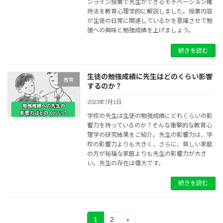
ンライン授業で先生ができるモチベーション維
持法を教育心理学的に解説しました。授業内容
が生徒の日常に関連しているかを意識させて勉
強への興味と勉強成績を上げましょう。
続きを読む
生徒の勉強成績に先生はどのくらい影響
教育
するのか？
2023年7月1日
学校の先生は生徒の勉強成績にどれくらいの影
響力を持っているのか？そんな衝撃的な教育心
理学の研究結果をご紹介。先生の影響力は、学
校の影響力よりも大きく、さらに、貧しい家庭
の方が裕福な家庭よりも先生の影響力が大き
い。先生の存在は偉大です。
続きを読む
投
1
2
»
固
固