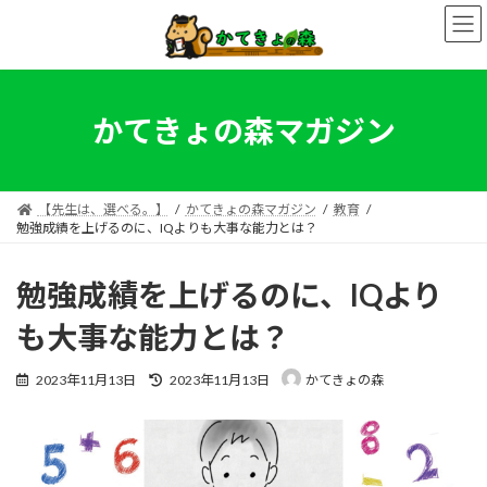
コ
ナ
ン
ビ
テ
ゲ
ン
ー
ツ
シ
へ
ョ
かてきょの森マガジン
ス
ン
キ
に
ッ
移
プ
動
【先生は、選べる。】
かてきょの森マガジン
教育
勉強成績を上げるのに、IQよりも大事な能力とは？
勉強成績を上げるのに、IQより
も大事な能力とは？
最
2023年11月13日
2023年11月13日
かてきょの森
終
更
新
日
時