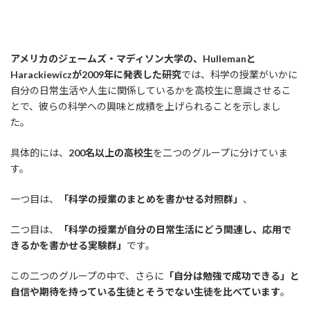
アメリカのジェームズ・マディソン大学の、Hullemanと
Harackiewiczが2009年に発表した研究
では、科学の授業がいかに
自分の日常生活や人生に関係しているかを高校生に意識させるこ
とで、彼らの科学への興味と成績を上げられることを示しまし
た。
具体的には、
200名以上の高校生
を二つのグループに分けていま
す。
一つ目は、
「科学の授業のまとめを書かせる対照群」
、
二つ目は、
「科学の授業が自分の日常生活にどう関連し、応用で
きるかを書かせる実験群」
です。
この二つのグループの中で、さらに
「自分は勉強で成功できる」と
自信や期待を持っている生徒とそうでない生徒を比べています
。