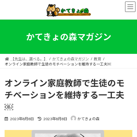
コ
ナ
ン
ビ
テ
ゲ
ン
ー
ツ
シ
へ
ョ
かてきょの森マガジン
ス
ン
キ
に
ッ
移
プ
動
【先生は、選べる。】
かてきょの森マガジン
教育
オンライン家庭教師で生徒のモチベーションを維持する一工夫￼
オンライン家庭教師で生徒のモ
チベーションを維持する一工夫
￼
最
2023年8月8日
2023年8月8日
かてきょの森
終
更
新