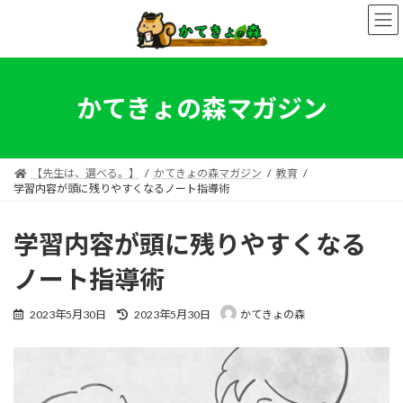
コ
ナ
ン
ビ
テ
ゲ
ン
ー
ツ
シ
へ
ョ
かてきょの森マガジン
ス
ン
キ
に
ッ
移
プ
動
【先生は、選べる。】
かてきょの森マガジン
教育
学習内容が頭に残りやすくなるノート指導術
学習内容が頭に残りやすくなる
ノート指導術
最
2023年5月30日
2023年5月30日
かてきょの森
終
更
新
日
時