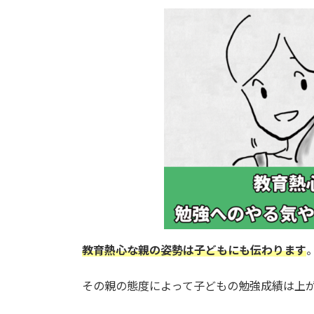
更
新
日
時
:
教育熱心な親の姿勢は子どもにも伝わります
その親の態度によって子どもの勉強成績は上