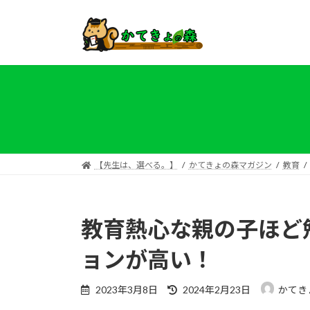
コ
ナ
ン
ビ
テ
ゲ
ン
ー
ツ
シ
へ
ョ
ス
ン
キ
に
ッ
移
プ
動
【先生は、選べる。】
かてきょの森マガジン
教育
教育熱心な親の子ほど
ョンが高い！
最
2023年3月8日
2024年2月23日
かてき
終