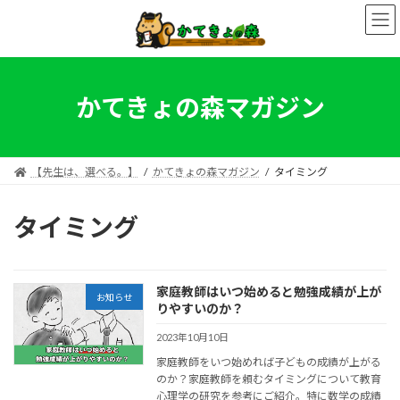
コ
ナ
ン
ビ
テ
ゲ
ン
ー
ツ
シ
へ
ョ
かてきょの森マガジン
ス
ン
キ
に
ッ
移
プ
動
【先生は、選べる。】
かてきょの森マガジン
タイミング
タイミング
家庭教師はいつ始めると勉強成績が上が
お知らせ
りやすいのか？
2023年10月10日
家庭教師をいつ始めれば子どもの成績が上がる
のか？家庭教師を頼むタイミングについて教育
心理学の研究を参考にご紹介。特に数学の成績